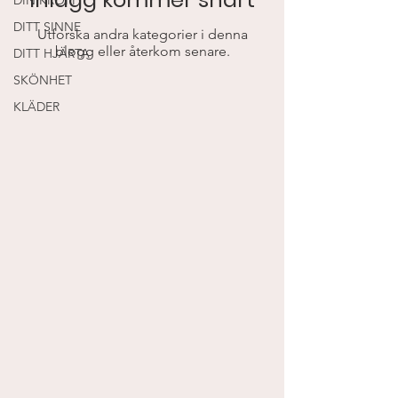
DIN KROPP
DITT SINNE
Utforska andra kategorier i denna
blogg eller återkom senare.
DITT HJÄRTA
SKÖNHET
KLÄDER