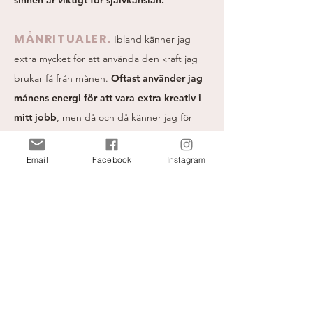
sinnen är viktigt för självkänslan.
MÅNRITUALER.
Ibland känner jag
extra mycket för att använda den kraft jag
brukar få från månen.
Oftast använder jag
månens energi för att vara extra kreativ i
mitt jobb
, men då och då känner jag för
mer ceremoniella ritualer. Ibland plockar jag
blommor, stenar och vackra löv och gör en
Email
Facebook
Instagram
mandala. Det är en ceremoni som hjälper
mig att vara närvarande.
Det är vackert och
det tilltalar det feminina i mig.
Alla typer
av skapande är bra för att stimulera den
feminina energin, som så många i det
västerländska samhället trycker undan. När
jag gjort min mandala tänder jag ljus och