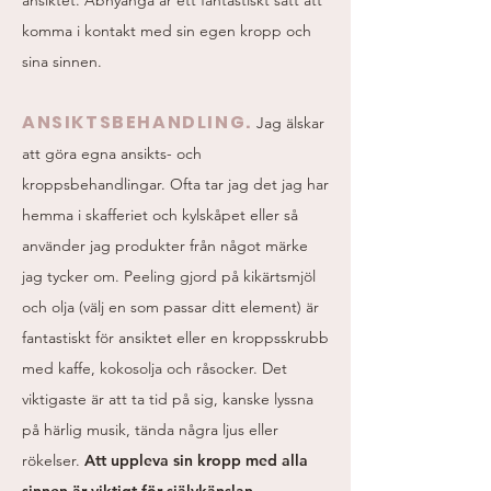
ansiktet. Abhyanga är ett fantastiskt sätt att
komma i kontakt med sin egen kropp och
sina sinnen.
ANSIKTSBEHANDLING.
Jag älskar
att göra egna ansikts- och
kroppsbehandlingar. Ofta tar jag det jag har
hemma i skafferiet och kylskåpet eller så
använder jag produkter från något märke
jag tycker om. Peeling gjord på kikärtsmjöl
och olja (välj en som passar ditt element) är
fantastiskt för ansiktet eller en kroppsskrubb
med kaffe, kokosolja och råsocker. Det
viktigaste är att ta tid på sig, kanske lyssna
på härlig musik, tända några ljus eller
rökelser.
Att uppleva sin kropp med alla