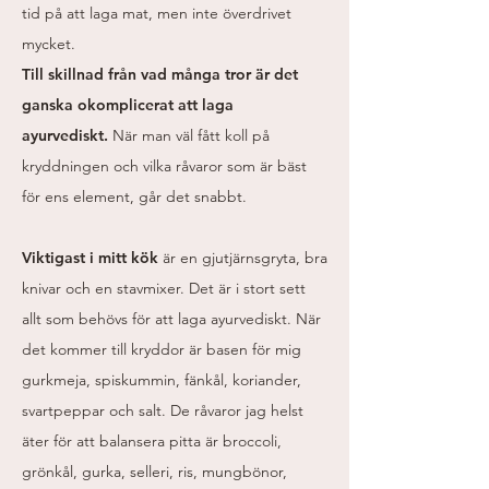
tid på att laga mat, men inte överdrivet
mycket.
Till skillnad från vad många tror är det
ganska okomplicerat att laga
ayurvediskt.
När man väl fått koll på
kryddningen och vilka råvaror som är bäst
för ens element, går det snabbt.
Viktigast i mitt kök
är en gjutjärnsgryta, bra
knivar och en stavmixer. Det är i stort sett
allt som behövs för att laga ayurvediskt. När
det kommer till kryddor är basen för mig
gurkmeja, spiskummin, fänkål, koriander,
svartpeppar och salt. De råvaror jag helst
äter för att balansera pitta är broccoli,
grönkål, gurka, selleri, ris, mungbönor,