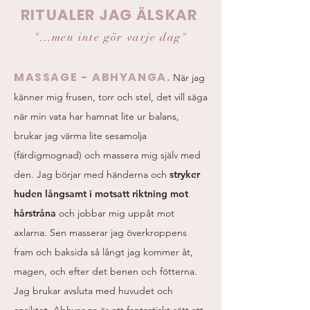
RITUALER JAG ÄLSKAR
"...men inte gör varje dag"
MASSAGE - ABHYANGA.
När jag
känner mig frusen, torr och stel, det vill säga
när min vata har hamnat lite ur balans,
brukar jag värma lite sesamolja
(färdigmognad) och massera mig själv med
den. Jag börjar med händerna och
stryker
huden långsamt i motsatt riktning mot
hårstråna
och jobbar mig uppåt mot
axlarna. Sen masserar jag överkroppens
fram och baksida så långt jag kommer åt,
magen, och efter det benen och fötterna.
Jag brukar avsluta med huvudet och